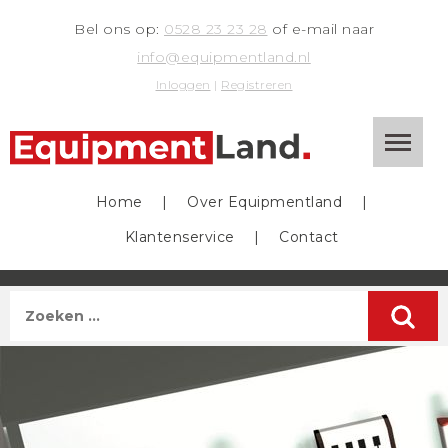
Bel ons op:
0528 23 23 28
of e-mail naar
info@equipmentland.nl
Inloggen
|
Registreren
Home
|
Over Equipmentland
|
Klantenservice
|
Contact