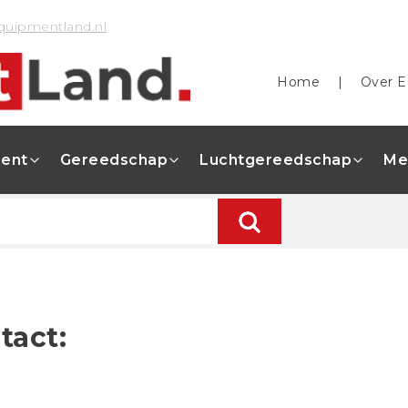
quipmentland.nl
Home
|
Over E
ent
Gereedschap
Luchtgereedschap
Me
tact: