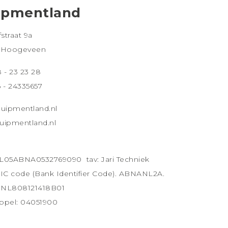
ipmentland
straat 9a
 Hoogeveen
8 - 23 23 28
 - 24335657
uipmentland.nl
ipmentland.nl
NL05ABNA0532769090 tav: Jari Techniek
ft - BIC code (Bank Identifier
 NL808121418B01
pel: 04051900