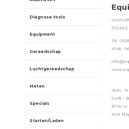
Equ
Diagnose tools
Smirnoff
7903AZ
Equipment
Tel. 052
Mob. 06
Gereedschap
info@eq
Luchtgereedschap
www.equ
Meten
Iban : 
Swi
Specials
BTW nr:
KVK Mep
Starten/Laden