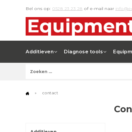
Bel ons op:
0528 23 23 28
of e-mail naar
info@e
Additieven
Diagnose tools
Equipm
»
contact
Con
Additieven