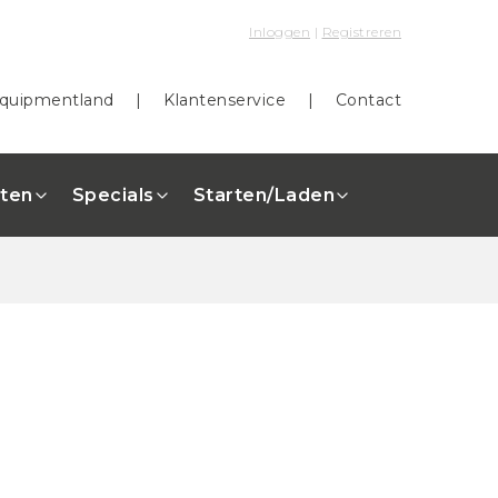
Inloggen
|
Registreren
quipmentland
|
Klantenservice
|
Contact
ten
Specials
Starten/Laden