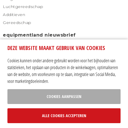
Luchtgereedschap
Additieven
Gereedschap
equipmentland nieuwsbrief
DEZE WEBSITE MAAKT GEBRUIK VAN COOKIES
Schrijf u in voor onze nieuwsbrief en blijf altijd
automatisch op de hoogte.
Cookies kunnen onder andere gebruikt worden voor het bijhouden van
statistieken, het opslaan van producten in de winkelwagen, optimaliseren
van de website, om voorkeuren op te slaan, integratie van Social Media,
voor marketingdoeleinden.
COOKIES AANPASSEN
Volg ons op:
ALLE COOKIES ACCEPTEREN
privacy statement
|
algemene voorwaarden
|
sitemap
|