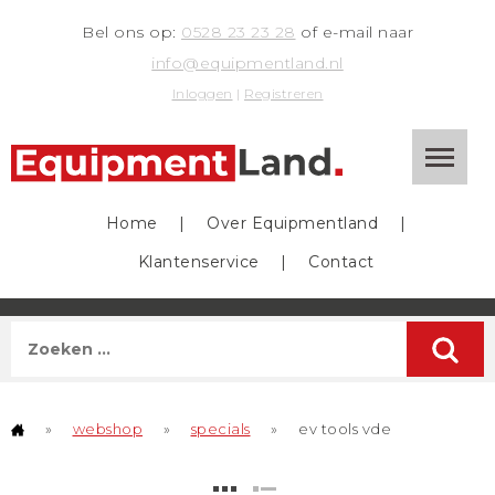
Bel ons op:
0528 23 23 28
of e-mail naar
info@equipmentland.nl
Inloggen
|
Registreren
Home
|
Over Equipmentland
|
Klantenservice
|
Contact
»
webshop
»
specials
»
ev tools vde