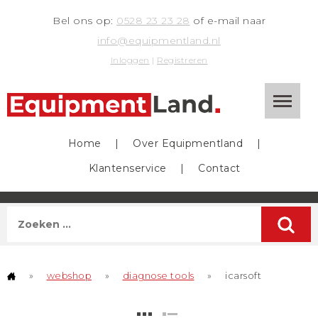
Bel ons op:
0528 23 23 28
of e-mail naar
info@equipmentland.nl
Inloggen
|
Registreren
Home
|
Over Equipmentland
|
Klantenservice
|
Contact
»
webshop
»
diagnose tools
»
icarsoft