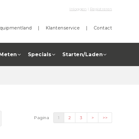
Inloggen
|
Registreren
quipmentland
|
Klantenservice
|
Contact
Meten
Specials
Starten/Laden
Pagina
1
2
3
>
>>