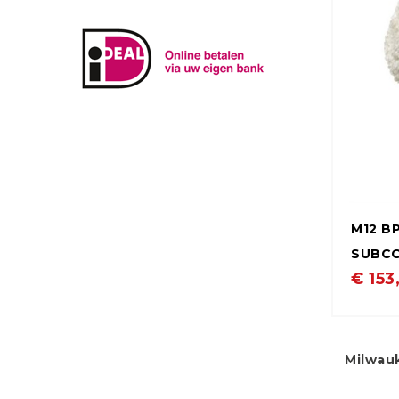
M12 B
SUBCO
€ 153
Milwau