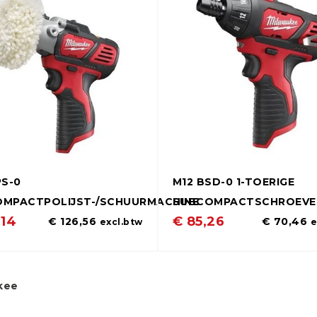
PS-0
M12 BSD-0 1-TOERIGE
MPACTPOLIJST-/SCHUURMACHINE
SUBCOMPACTSCHROEVE
,14
€ 85,26
€ 126,56
€ 70,46
excl.btw
e
kee