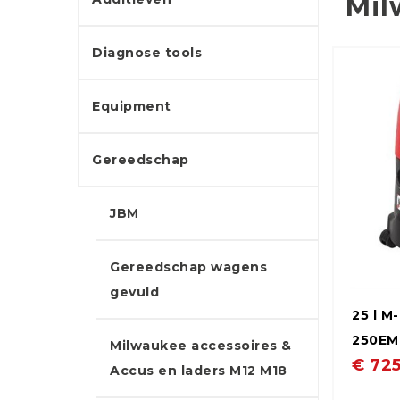
Mil
Diagnose tools
Equipment
Gereedschap
JBM
Gereedschap wagens
gevuld
25 l M
250EM
Milwaukee accessoires &
€ 725
Accus en laders M12 M18