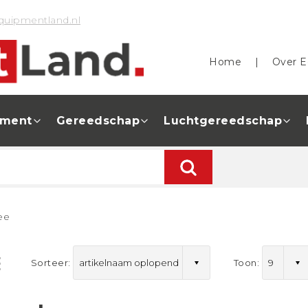
quipmentland.nl
Home
|
Over E
pment
Gereedschap
Luchtgereedschap
ee
Sorteer:
Toon: