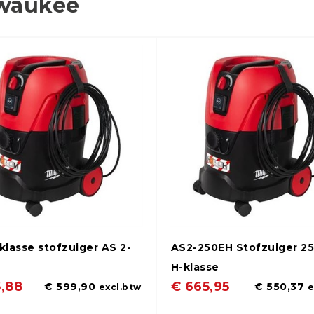
waukee
-klasse stofzuiger AS 2-
AS2-250EH Stofzuiger 25
H-klasse
,88
€ 665,95
€ 599,90
€ 550,37
excl.btw
e