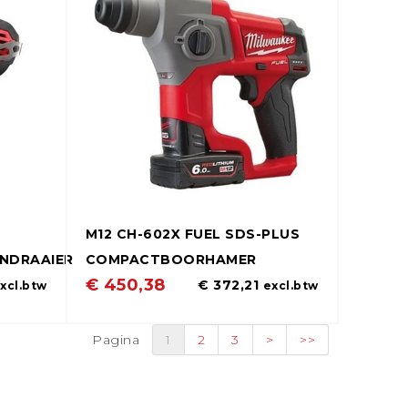
M12 CH-602X FUEL SDS-PLUS
NDRAAIER
COMPACTBOORHAMER
€ 450,38
€ 372,21
xcl.btw
excl.btw
Pagina
1
2
3
>
>>