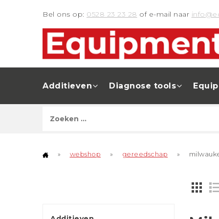
Bel ons op:
0528 23 23 28
of e-mail naar
info@e
Additieven
Diagnose tools
Equi
»
webshop
»
gereedschap
»
milwauk
Additieven