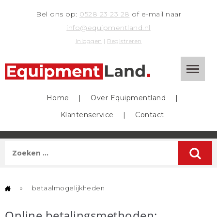
Bel ons op:
0528 23 23 28
of e-mail naar
info@equipmentland.nl
Inloggen
|
Registreren
Home
|
Over Equipmentland
|
Klantenservice
|
Contact
»
betaalmogelijkheden
Online betalingsmethoden: