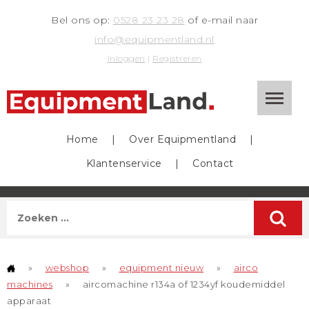
Bel ons op:
0528 23 23 28
of e-mail naar
info@equipmentland.nl
Inloggen
|
Registreren
Home
|
Over Equipmentland
|
Klantenservice
|
Contact
»
webshop
»
equipment nieuw
»
airco
machines
»
aircomachine r134a of 1234yf koudemiddel
apparaat