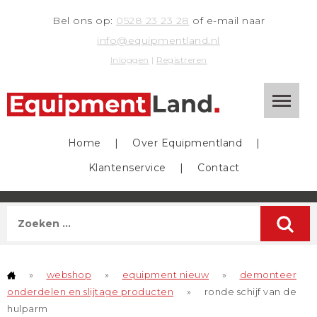
Bel ons op:
0528 23 23 28
of e-mail naar
info@equipmentland.nl
Inloggen
|
Registreren
Home
|
Over Equipmentland
|
Klantenservice
|
Contact
»
webshop
»
equipment nieuw
»
demonteer
onderdelen en slijtage producten
»
ronde schijf van de
hulparm