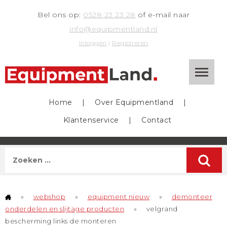
Bel ons op:
0528 23 23 28
of e-mail naar
info@equipmentland.nl
Inloggen
|
Registreren
Home
|
Over Equipmentland
|
Klantenservice
|
Contact
»
webshop
»
equipment nieuw
»
demonteer
onderdelen en slijtage producten
»
velgrand
bescherming links de monteren