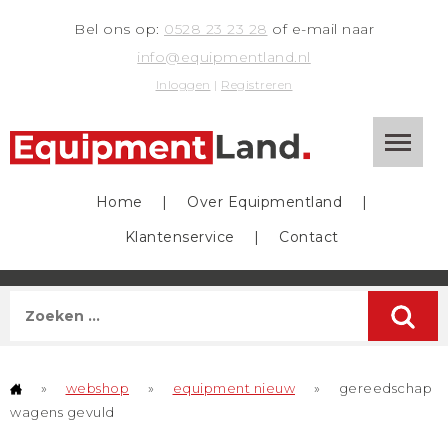
Bel ons op:
0528 23 23 28
of e-mail naar
info@equipmentland.nl
Inloggen
|
Registreren
Home
|
Over Equipmentland
|
Klantenservice
|
Contact
»
webshop
»
equipment nieuw
»
gereedschap
wagens gevuld