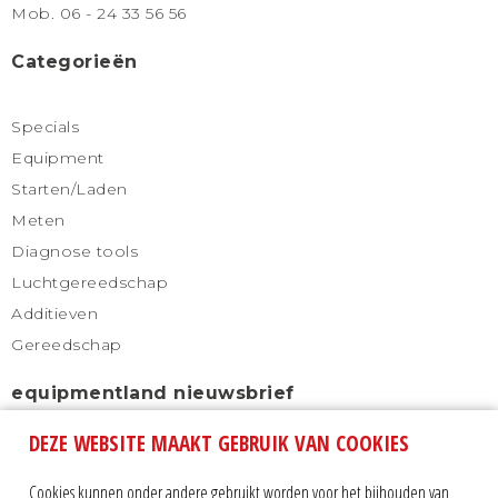
Mob. 06 - 24 33 56 56
Categorieën
Specials
Equipment
Starten/Laden
Meten
Diagnose tools
Luchtgereedschap
Additieven
Gereedschap
equipmentland nieuwsbrief
DEZE WEBSITE MAAKT GEBRUIK VAN COOKIES
Schrijf u in voor onze nieuwsbrief en blijf altijd
automatisch op de hoogte.
Cookies kunnen onder andere gebruikt worden voor het bijhouden van