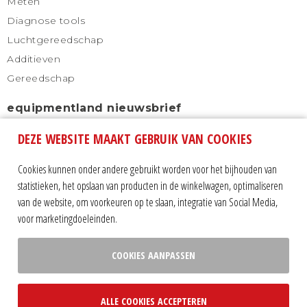
Meten
Diagnose tools
Luchtgereedschap
Additieven
Gereedschap
equipmentland nieuwsbrief
DEZE WEBSITE MAAKT GEBRUIK VAN COOKIES
Schrijf u in voor onze nieuwsbrief en blijf altijd
automatisch op de hoogte.
Cookies kunnen onder andere gebruikt worden voor het bijhouden van
statistieken, het opslaan van producten in de winkelwagen, optimaliseren
van de website, om voorkeuren op te slaan, integratie van Social Media,
voor marketingdoeleinden.
COOKIES AANPASSEN
Volg ons op:
ALLE COOKIES ACCEPTEREN