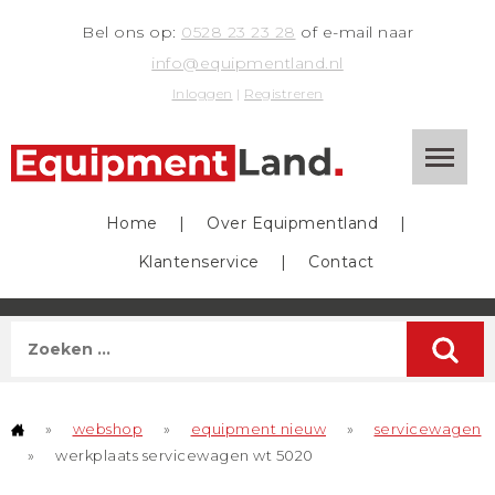
Bel ons op:
0528 23 23 28
of e-mail naar
info@equipmentland.nl
Inloggen
|
Registreren
Home
|
Over Equipmentland
|
Klantenservice
|
Contact
»
webshop
»
equipment nieuw
»
servicewagen
»
werkplaats servicewagen wt 5020