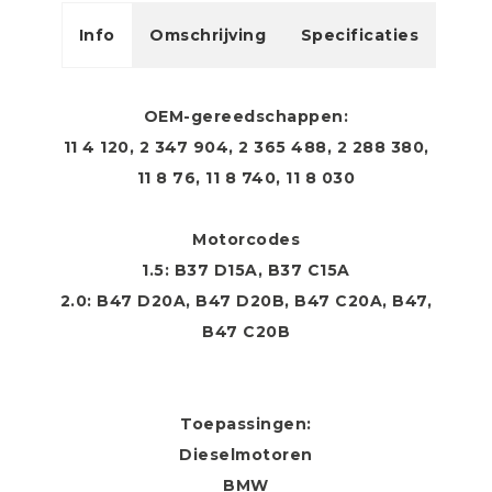
Info
Omschrijving
Specificaties
OEM-gereedschappen:
11 4 120, 2 347 904, 2 365 488, 2 288 380,
11 8 76, 11 8 740, 11 8 030
Motorcodes
1.5: B37 D15A, B37 C15A
2.0: B47 D20A, B47 D20B, B47 C20A, B47,
B47 C20B
Toepassingen:
Dieselmotoren
BMW