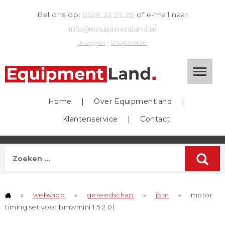
Bel ons op:
0528 23 23 28
of e-mail naar
info@equipmentland.nl
Inloggen
|
Registreren
Home
|
Over Equipmentland
|
Klantenservice
|
Contact
»
webshop
»
gereedschap
»
jbm
»
motor
timing set voor bmwmini 1 5 2 0l