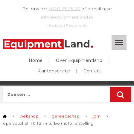
Bel ons op:
0528 23 23 28
of e-mail naar
info@equipmentland.nl
Inloggen
|
Registreren
Home
|
Over Equipmentland
|
Klantenservice
|
Contact
»
webshop
»
gereedschap
»
jbm
»
opelvauxhall 1 0 1 2 1 4 turbo motor afstelling