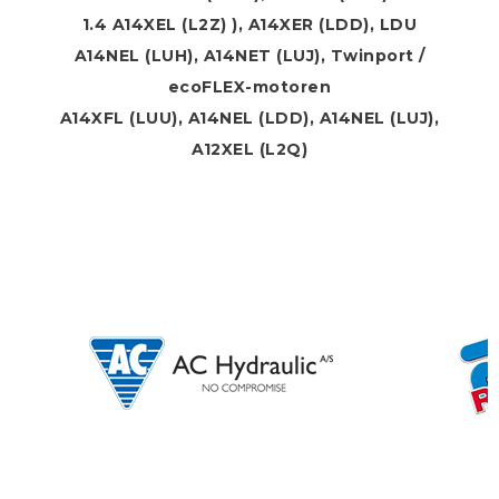
1.4 A14XEL (L2Z) ), A14XER (LDD), LDU
A14NEL (LUH), A14NET (LUJ), Twinport /
ecoFLEX-motoren
A14XFL (LUU), A14NEL (LDD), A14NEL (LUJ),
A12XEL (L2Q)