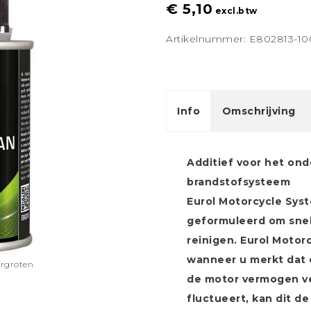
€ 5,10
excl.btw
Artikelnummer: E802813-1
Info
Omschrijving
Additief voor het on
brandstofsysteem
Eurol Motorcycle Syst
geformuleerd om snel
reinigen. Eurol Moto
wanneer u merkt dat d
ergroten
de motor vermogen ver
fluctueert, kan dit d