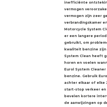
inefficiënte ontsteki
vermogen veroorzaken
vermogen zijn zeer ge
verbrandingskamer en
Motorcycle System C
er een langere period
gebruikt, om problem
kwaliteit benzine zij
System Clean heeft ge
horen en voelen wanne
Eurol System Cleaner i
benzine. Gebruik Eur
achter elkaar of elke 
start-stop verkeer en 
bevelen kortere inter
de aanwijzingen op d