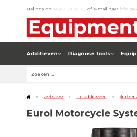
Bel ons op:
0528 23 23 28
of e-mail naar
info@e
Additieven
Diagnose tools
Equi
»
webshop
»
jlm additieven
»
jlm ben
Eurol Motorcycle Sys