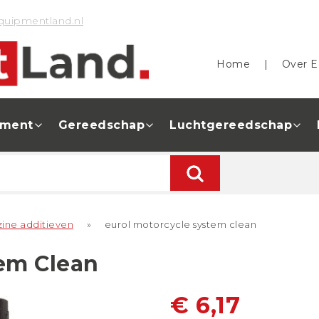
quipmentland.nl
Home
|
Over E
pment
Gereedschap
Luchtgereedschap
zine additieven
»
eurol motorcycle system clean
tem Clean
€ 6,17