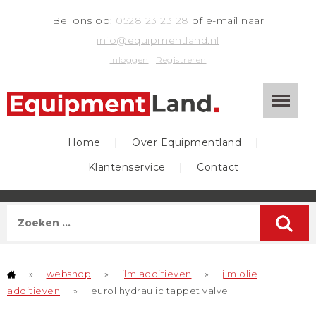
Bel ons op:
0528 23 23 28
of e-mail naar
info@equipmentland.nl
Inloggen
|
Registreren
Home
|
Over Equipmentland
|
Klantenservice
|
Contact
»
webshop
»
jlm additieven
»
jlm olie
additieven
»
eurol hydraulic tappet valve