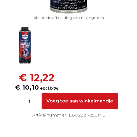
klik op de afbeelding om te vergroten
€ 12,22
€ 10,10
excl.btw
Artikelnummer: E802321-250ML