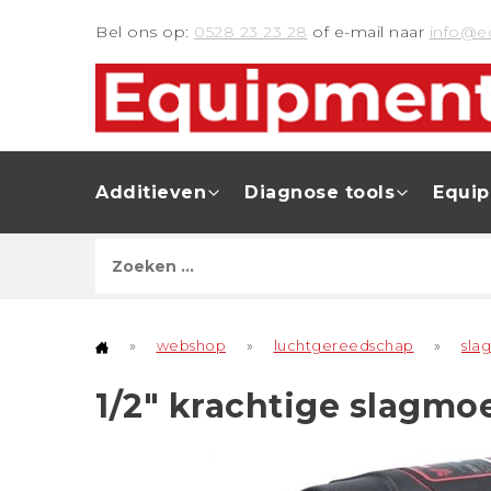
Bel ons op:
0528 23 23 28
of e-mail naar
info@e
Additieven
Diagnose tools
Equi
»
webshop
»
luchtgereedschap
»
sla
1/2" krachtige slagmoe