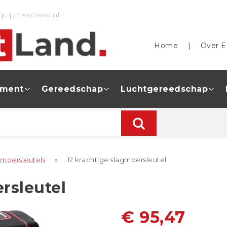
quipmentland.nl
Home
|
Over E
pment
Gereedschap
Luchtgereedschap
gmoersleutels
»
12 krachtige slagmoersleutel
rsleutel
€ 95,47