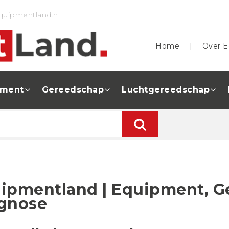
quipmentland.nl
Home
|
Over E
pment
Gereedschap
Luchtgereedschap
ipmentland | Equipment, G
gnose