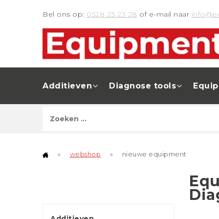
Bel ons op:
0528 23 23 28
of e-mail naar
info@e
Additieven
Diagnose tools
Equi
»
webshop
»
nieuwe equipment
Equ
Dia
Additieven