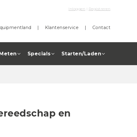
Inloggen
|
Registreren
quipmentland
|
Klantenservice
|
Contact
Meten
Specials
Starten/Laden
ereedschap en