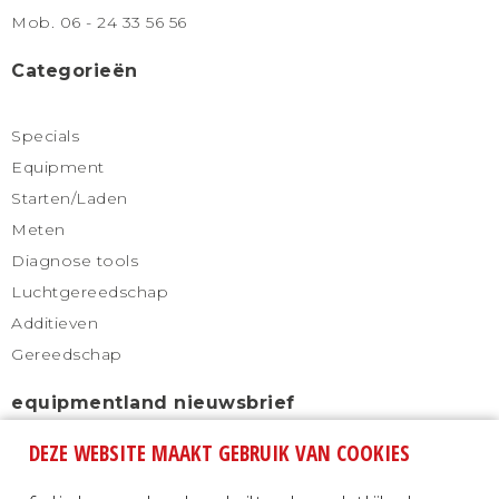
Mob. 06 - 24 33 56 56
Categorieën
Specials
Equipment
Starten/Laden
Meten
Diagnose tools
Luchtgereedschap
Additieven
Gereedschap
equipmentland nieuwsbrief
DEZE WEBSITE MAAKT GEBRUIK VAN COOKIES
Schrijf u in voor onze nieuwsbrief en blijf altijd
automatisch op de hoogte.