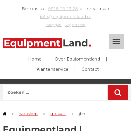
Bel ons op:
0528 23 23 28
of e-mail naar
info@equipmentland.nl
Inloggen
|
Registreren
Home
|
Over Equipmentland
|
Klantenservice
|
Contact
»
webshop
»
specials
»
jbm
Equipmentland |