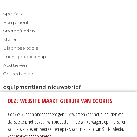
Specials
Equipment
Starten/Laden
Meten
Diagnose tools
Luchtgereedschap
Additieven
Gereedschap
equipmentland nieuwsbrief
DEZE WEBSITE MAAKT GEBRUIK VAN COOKIES
Schrijf u in voor onze nieuwsbrief en blijf altijd
automatisch op de hoogte.
Cookies kunnen onder andere gebruikt worden voor het bijhouden van
statistieken, het opslaan van producten in de winkelwagen, optimaliseren
van de website, om voorkeuren op te slaan, integratie van Social Media,
voor marketingdoeleinden.