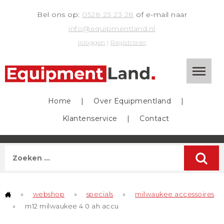
Bel ons op:
0528 23 23 28
of e-mail naar
info@equipmentland.nl
Inloggen
|
Registreren
Home
|
Over Equipmentland
|
Klantenservice
|
Contact
»
webshop
»
specials
»
milwaukee accessoires
»
m12 milwaukee 4 0 ah accu