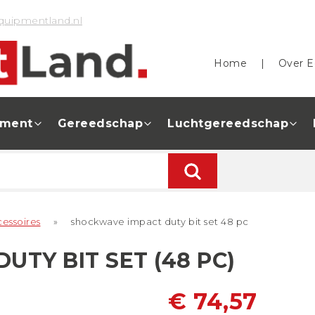
quipmentland.nl
Home
|
Over E
pment
Gereedschap
Luchtgereedschap
essoires
»
shockwave impact duty bit set 48 pc
TY BIT SET (48 PC)
€ 74,57