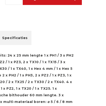
5
Specificaties
: 24 x 25 mm lengte 1 x PH1 / 3 x PH2
PZ2 / 1 x PZ3, 2 x TX10 / 1 x TX15 / 3 x
X30 / 1 x TX40, 1 x Hex 4 mm / 1 x Hex 5
 x PH2 / 1 x PH3, 2 x PZ2 / 1 x PZ3, 1 x
X20 / 2 x TX25 / 2 x TX30 / 2 x TX40. 4 x
 x PZ2, 1 x TX20 / 1 x TX25. 1 x
he bithouder 60 mm lengte. 3 x
ulti-materiaal boren: ⌀ 5 / 6 / 8 mm