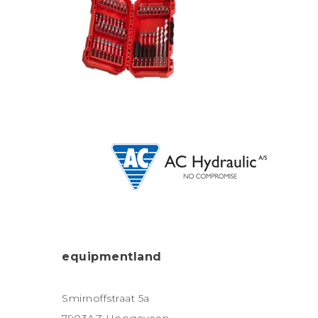
equipmentland
Smirnoffstraat 5a
7903AZ Hoogeveen