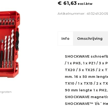
€ 61,63
excl.btw
Artikelnummer: 493249200
Info
Omschrijving
SHOCKWAVE schroefbits
/ 1 x PH3, 1 x PZ1 / 3 x 
TX20 / 3 x TX25 / 2 x T
mm. 16 x 50 mm lengte 2
TX10 / 1 x TX15 / 2 x T
90 mm lengte 1 x PH2, 1
ergroten
SHOCKWAVE magnetisc
SHOCKWAVE™ 1/4˝ Hex m