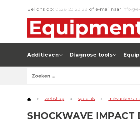
Bel ons op:
0528 23 23 28
of e-mail naar
info@e
Additieven
Diagnose tools
Equi
»
webshop
»
specials
»
milwaukee acc
SHOCKWAVE IMPACT DU