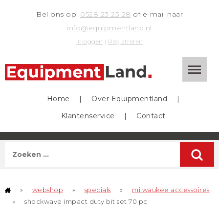
Bel ons op:
0528 23 23 28
of e-mail naar
info@equipmentland.nl
Inloggen
|
Registreren
Home
|
Over Equipmentland
|
Klantenservice
|
Contact
»
webshop
»
specials
»
milwaukee accessoires
»
shockwave impact duty bit set 70 pc