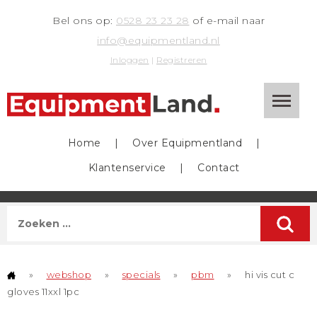
Bel ons op:
0528 23 23 28
of e-mail naar
info@equipmentland.nl
Inloggen
|
Registreren
Home
|
Over Equipmentland
|
Klantenservice
|
Contact
»
webshop
»
specials
»
pbm
»
hi vis cut c
gloves 11xxl 1pc