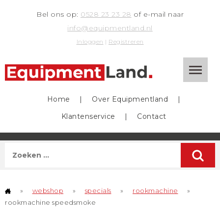
Bel ons op:
0528 23 23 28
of e-mail naar
info@equipmentland.nl
Inloggen
|
Registreren
Home
|
Over Equipmentland
|
Klantenservice
|
Contact
»
webshop
»
specials
»
rookmachine
»
rookmachine speedsmoke