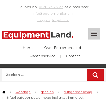
Bel ons op:
0528 23 23 28
of e-mail naar
info@equipmentland.nl
Inloggen
|
Registreren
Home
|
Over Equipmentland
|
Klantenservice
|
Contact
»
webshop
»
specials
»
tuingereedschap
»
m18 fuel outdoor power head incl grastrimmerset