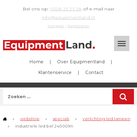
Bel ons op:
0528 23 23 28
of e-mail naar
info@equipmentland.nl
Inloggen
|
Registreren
Home
|
Over Equipmentland
|
Klantenservice
|
Contact
»
webshop
»
specials
»
verlichting led lampen
»
industriele led bel 24000lm