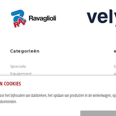
Categorieën
Specials
S
Equipment
a
Starten/Laden
N COOKIES
Meten
r het bijhouden van statistieken, het opslaan van producten in de winkelwagen, op
Diagnose tools
ngdoeleinden.
V
Luchtgereedschap
Additieven