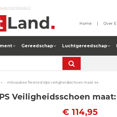
quipmentland.nl
Home
|
Over E
pment
Gereedschap
Luchtgereedschap
»
milwaukee flextred s1ps veiligheidsschoen maat 44
PS Veiligheidsschoen maat:
€ 114,95