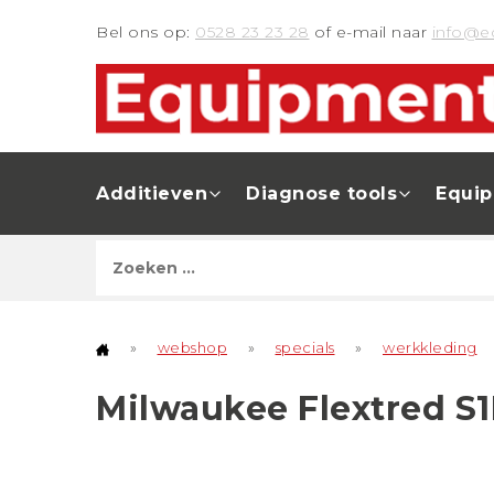
Bel ons op:
0528 23 23 28
of e-mail naar
info@e
Additieven
Diagnose tools
Equi
»
webshop
»
specials
»
werkkleding
Milwaukee Flextred S1