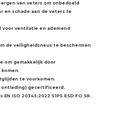
bergen van veters om onbedoeld
r en schade aan de veters te
l voor ventilatie en ademend
om de veiligheidsneus te beschermen
ie om gemakkelijk door
e komen.
tglijden te voorkomen.
 ontlading) gecertificeerd.
ns EN ISO 20345:2022 S1PS ESD FO SR.