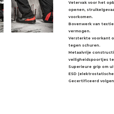
Vetervak voor het op
openen, struikelgevaa
voorkomen.
Bovenwerk van textie
vermogen.
Versterkte voorkant 
tegen schuren.
Metaalvrije construct
veiligheidspoortjes t
Superieure grip om ui
ESD (elektrostatische
Gecertificeerd volge