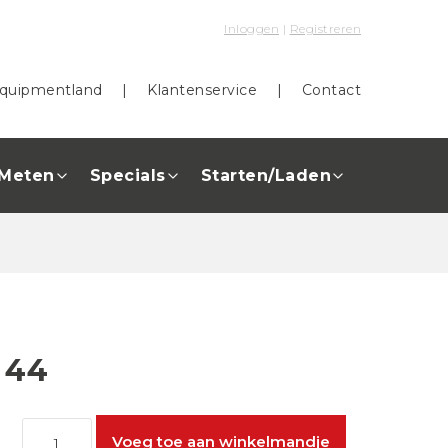
Inloggen
|
Registreren
quipmentland
|
Klantenservice
|
Contact
Meten
Specials
Starten/Laden
 44