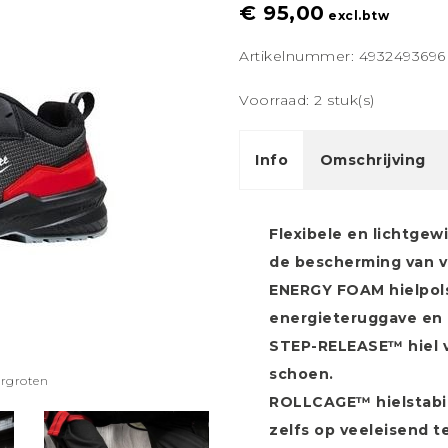
€ 95,00
excl.btw
Artikelnummer: 4932493696
Voorraad: 2 stuk(s)
Info
Omschrijving
Flexibele en lichtgew
de bescherming van 
ENERGY FOAM hielpols
energieteruggave en 
STEP-RELEASE™ hiel v
schoen.
ergroten
ROLLCAGE™ hielstabili
zelfs op veeleisend te