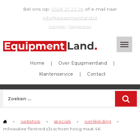
Bel ons op:
0528 23 23 28
of e-mail naar
info@equipmentland.nl
Inloggen
|
Registreren
Home
|
Over Equipmentland
|
Klantenservice
|
Contact
»
webshop
»
specials
»
werkkleding
»
milwaukee flextred s3s schoen hoog maat 46