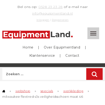
Bel ons op:
0528 23 23 28
of e-mail naar
info@equipmentland.nl
Inloggen
|
Registreren
Home
|
Over Equipmentland
|
Klantenservice
|
Contact
»
webshop
»
specials
»
werkkleding
»
milwaukee flextred s3s veiligheidsschoen maat 46