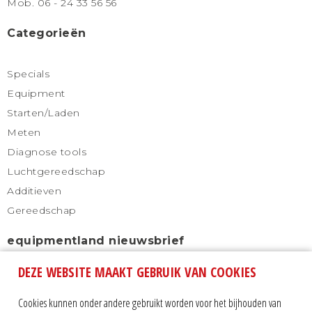
Mob. 06 - 24 33 56 56
Categorieën
Specials
Equipment
Starten/Laden
Meten
Diagnose tools
Luchtgereedschap
Additieven
Gereedschap
equipmentland nieuwsbrief
DEZE WEBSITE MAAKT GEBRUIK VAN COOKIES
Schrijf u in voor onze nieuwsbrief en blijf altijd
automatisch op de hoogte.
Cookies kunnen onder andere gebruikt worden voor het bijhouden van