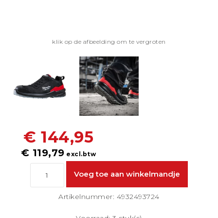
klik op de afbeelding om te vergroten
€ 144,95
€ 119,79
excl.btw
Artikelnummer: 4932493724