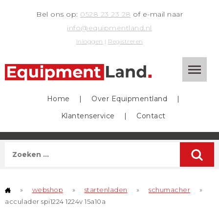
Bel ons op:
0528 23 23 28
of e-mail naar
info@equipmentland.nl
Inloggen
|
Registreren
Home
|
Over Equipmentland
|
Klantenservice
|
Contact
»
webshop
»
startenladen
»
schumacher
»
acculader spi1224 1224v 15a10a