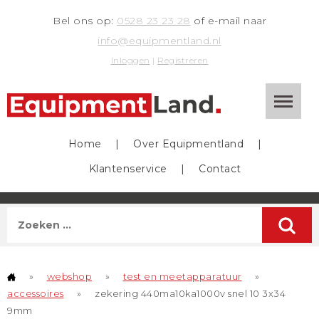
Bel ons op:
0528 23 23 28
of e-mail naar
info@equipmentland.nl
Inloggen
|
Registreren
Home
|
Over Equipmentland
|
Klantenservice
|
Contact
»
webshop
»
test en meetapparatuur
»
accessoires
»
zekering 440ma10ka1000v snel 10 3x34
9mm