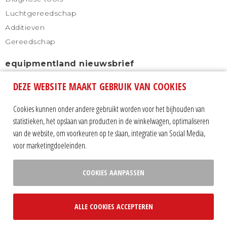
Luchtgereedschap
Additieven
Gereedschap
equipmentland nieuwsbrief
DEZE WEBSITE MAAKT GEBRUIK VAN COOKIES
Schrijf u in voor onze nieuwsbrief en blijf altijd
automatisch op de hoogte.
Cookies kunnen onder andere gebruikt worden voor het bijhouden van
statistieken, het opslaan van producten in de winkelwagen, optimaliseren
van de website, om voorkeuren op te slaan, integratie van Social Media,
voor marketingdoeleinden.
COOKIES AANPASSEN
Volg ons op:
ALLE COOKIES ACCEPTEREN
privacy statement
|
algemene voorwaarden
|
sitemap
|