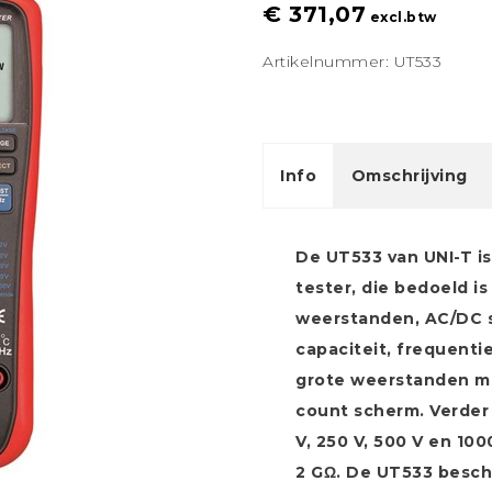
€ 371,07
excl.btw
Artikelnummer: UT533
Info
Omschrijving
De UT533 van UNI-T is
tester, die bedoeld is
weerstanden, AC/DC 
capaciteit, frequenti
grote weerstanden m
count scherm. Verder 
V, 250 V, 500 V en 10
2 GΩ. De UT533 beschi