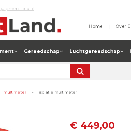
quipmentland.nl
Home
|
Over E
pment
Gereedschap
Luchtgereedschap
multimeter
»
isolatie multimeter
€ 449,00