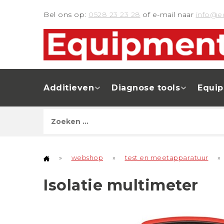
Bel ons op:
0528 23 23 28
of e-mail naar
info@e
Additieven
Diagnose tools
Equi
»
webshop
»
test en meetapparatuur
»
Isolatie multimeter