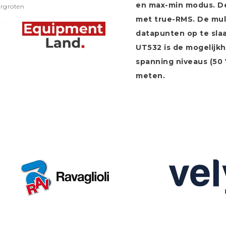
en max-min modus. D
ergroten
met true-RMS. De mul
datapunten op te slaa
UT532 is de mogelijkh
spanning niveaus (50 
meten.