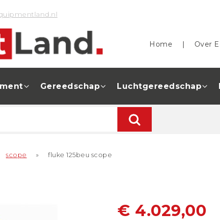
quipmentland.nl
Home
|
Over E
pment
Gereedschap
Luchtgereedschap
scope
»
fluke 125beu scope
€ 4.029,00