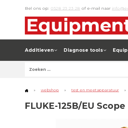
Bel ons op:
0528 23 23 28
of e-mail naar
info@e
Additieven
Diagnose tools
Equi
»
webshop
»
test en meetapparatuur
»
FLUKE-125B/EU Scope