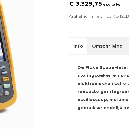
€ 3.329,75
excl.btw
Artikelnummer: FLUKE-125
Info
Omschrijving
De Fluke ScopeMeter s
storingzoeken en onde
elektromechanische a
robuuste geïntegreer
oscilloscoop, multime
gebruiksvriendelijk i