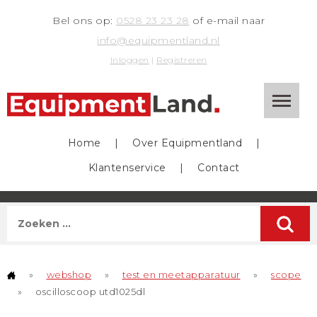
Bel ons op:
0528 23 23 28
of e-mail naar
info@equipmentland.nl
Inloggen
|
Registreren
Home
|
Over Equipmentland
|
Klantenservice
|
Contact
»
webshop
»
test en meetapparatuur
»
scope
»
oscilloscoop utd1025dl