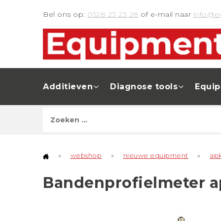
Bel ons op:
0528 23 23 28
of e-mail naar
info@e
Additieven
Diagnose tools
Equi
»
webshop
»
nieuwe equipment
»
ap
Bandenprofielmeter 