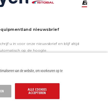
equipmentland nieuwsbrief
chrijf u in voor onze nieuwsbrief en blijf altijd
utomatisch op de hoogte.
timaliseren van de website, om voorkeuren op te
olg ons op:
ALLE COOKIES
SEN
ACCEPTEREN
n
|
Website door Webba