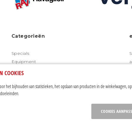
Categorieën
Specials
S
Equipment
a
Starten/Laden
N COOKIES
Meten
r het bijhouden van statistieken, het opslaan van producten in de winkelwagen, op
Diagnose tools
ngdoeleinden.
V
Luchtgereedschap
Additieven
COOKIES AANPAS
Gereedschap
emene voorwaarden
|
sitemap
|
contact
|
cookie instellinge