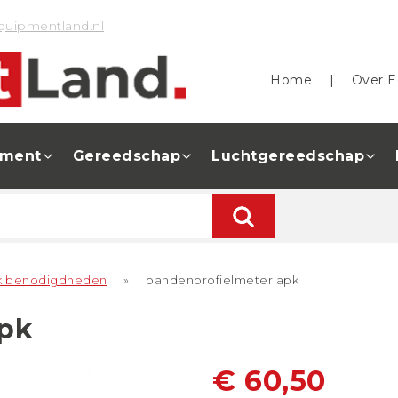
quipmentland.nl
Home
|
Over E
pment
Gereedschap
Luchtgereedschap
k benodigdheden
»
bandenprofielmeter apk
apk
€ 60,50