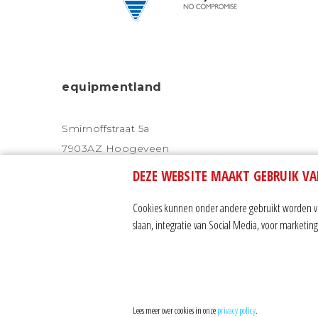
equipmentland
Smirnoffstraat 5a
7903AZ Hoogeveen
DEZE WEBSITE MAAKT GEBRUIK VA
Tel. 0528 232 328
Mob. 06 - 24 33 56 56
Cookies kunnen onder andere gebruikt worden voo
slaan, integratie van Social Media, voor marketi
privacy statement
|
alg
Lees meer over cookies in onze
privacy policy
.