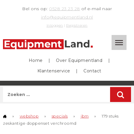
Bel ons op:
0528 23 23 28
of e-mail naar
info@equipmentland.nl
Inloggen
|
Registreren
Home
|
Over Equipmentland
|
Klantenservice
|
Contact
»
webshop
»
specials
»
jbm
»
179 stuks
zeskantige doppenset verchroomd