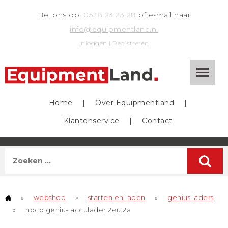
Bel ons op:
0528 23 23 28
of e-mail naar
info@equipmentland.nl
Inloggen
|
Registreren
Home
|
Over Equipmentland
|
Klantenservice
|
Contact
»
webshop
»
starten en laden
»
genius laders
»
noco genius acculader 2eu 2a