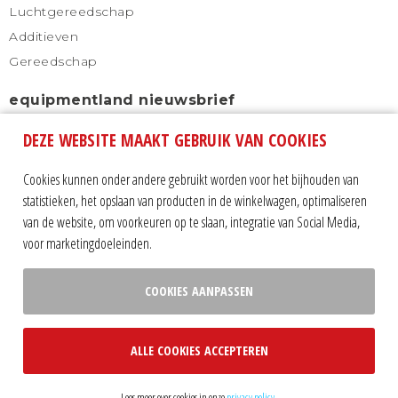
Luchtgereedschap
Additieven
Gereedschap
equipmentland nieuwsbrief
DEZE WEBSITE MAAKT GEBRUIK VAN COOKIES
Schrijf u in voor onze nieuwsbrief en blijf altijd
automatisch op de hoogte.
Cookies kunnen onder andere gebruikt worden voor het bijhouden van
statistieken, het opslaan van producten in de winkelwagen, optimaliseren
van de website, om voorkeuren op te slaan, integratie van Social Media,
voor marketingdoeleinden.
COOKIES AANPASSEN
Volg ons op:
ALLE COOKIES ACCEPTEREN
privacy statement
|
algemene voorwaarden
|
sitemap
|
contact
|
cookie instellingen
|
Website door Webba
Lees meer over cookies in onze
privacy policy
.